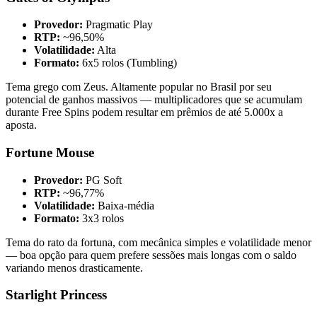
Provedor:
Pragmatic Play
RTP:
~96,50%
Volatilidade:
Alta
Formato:
6x5 rolos (Tumbling)
Tema grego com Zeus. Altamente popular no Brasil por seu
potencial de ganhos massivos — multiplicadores que se acumulam
durante Free Spins podem resultar em prêmios de até 5.000x a
aposta.
Fortune Mouse
Provedor:
PG Soft
RTP:
~96,77%
Volatilidade:
Baixa-média
Formato:
3x3 rolos
Tema do rato da fortuna, com mecânica simples e volatilidade menor
— boa opção para quem prefere sessões mais longas com o saldo
variando menos drasticamente.
Starlight Princess