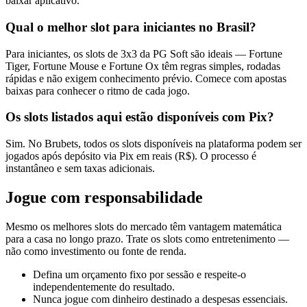
baixar aplicativo.
Qual o melhor slot para iniciantes no Brasil?
Para iniciantes, os slots de 3x3 da PG Soft são ideais — Fortune
Tiger, Fortune Mouse e Fortune Ox têm regras simples, rodadas
rápidas e não exigem conhecimento prévio. Comece com apostas
baixas para conhecer o ritmo de cada jogo.
Os slots listados aqui estão disponíveis com Pix?
Sim. No Brubets, todos os slots disponíveis na plataforma podem ser
jogados após depósito via Pix em reais (R$). O processo é
instantâneo e sem taxas adicionais.
Jogue com responsabilidade
Mesmo os melhores slots do mercado têm vantagem matemática
para a casa no longo prazo. Trate os slots como entretenimento —
não como investimento ou fonte de renda.
Defina um orçamento fixo por sessão e respeite-o
independentemente do resultado.
Nunca jogue com dinheiro destinado a despesas essenciais.