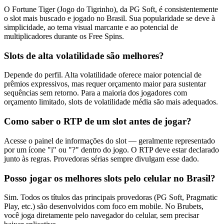
O Fortune Tiger (Jogo do Tigrinho), da PG Soft, é consistentemente
o slot mais buscado e jogado no Brasil. Sua popularidade se deve à
simplicidade, ao tema visual marcante e ao potencial de
multiplicadores durante os Free Spins.
Slots de alta volatilidade são melhores?
Depende do perfil. Alta volatilidade oferece maior potencial de
prêmios expressivos, mas requer orçamento maior para sustentar
sequências sem retorno. Para a maioria dos jogadores com
orçamento limitado, slots de volatilidade média são mais adequados.
Como saber o RTP de um slot antes de jogar?
Acesse o painel de informações do slot — geralmente representado
por um ícone "i" ou "?" dentro do jogo. O RTP deve estar declarado
junto às regras. Provedoras sérias sempre divulgam esse dado.
Posso jogar os melhores slots pelo celular no Brasil?
Sim. Todos os títulos das principais provedoras (PG Soft, Pragmatic
Play, etc.) são desenvolvidos com foco em mobile. No Brubets,
você joga diretamente pelo navegador do celular, sem precisar