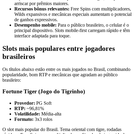
arriscar por prêmios maiores.
Recursos bônus relevantes:
Free Spins com multiplicadores,
Wilds expansivos e mecânicas especiais aumentam o potencial
de ganhos expressivos.
Desempenho mobile:
Para o público brasileiro, o celular é o
principal dispositivo. Slots mobile-first carregam rápido e têm
interface adaptada para toque.
Slots mais populares entre jogadores
brasileiros
Os títulos abaixo estão entre os mais jogados no Brasil, combinando
popularidade, bom RTP e mecânicas que agradam ao público
brasileiro:
Fortune Tiger (Jogo do Tigrinho)
Provedor:
PG Soft
RTP:
~96,81%
Volatilidade:
Média-alta
Formato:
3x3 rolos
O slot mais popular do Brasil. Tema oriental com tigre, rodadas