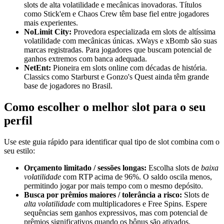
slots de alta volatilidade e mecânicas inovadoras. Títulos
como Stick'em e Chaos Crew têm base fiel entre jogadores
mais experientes.
NoLimit City:
Provedora especializada em slots de altíssima
volatilidade com mecânicas únicas. xWays e xBomb são suas
marcas registradas. Para jogadores que buscam potencial de
ganhos extremos com banca adequada.
NetEnt:
Pioneira em slots online com décadas de história.
Classics como Starburst e Gonzo's Quest ainda têm grande
base de jogadores no Brasil.
Como escolher o melhor slot para o seu
perfil
Use este guia rápido para identificar qual tipo de slot combina com o
seu estilo:
Orçamento limitado / sessões longas:
Escolha slots de
baixa
volatilidade
com RTP acima de 96%. O saldo oscila menos,
permitindo jogar por mais tempo com o mesmo depósito.
Busca por prêmios maiores / tolerância a risco:
Slots de
alta volatilidade
com multiplicadores e Free Spins. Espere
sequências sem ganhos expressivos, mas com potencial de
prêmios significativos quando os bônus são ativados.