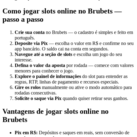
Como jogar slots online no Brubets —
passo a passo
Crie sua conta
no Brubets — o cadastro é simples e feito em
português.
Deposite via Pix
— escolha o valor em R$ e confirme no seu
app bancário. O saldo cai na conta em segundos.
Navegue até a seção de slots
e escolha um jogo do seu
interesse.
Defina o valor da aposta
por rodada — comece com valores
menores para conhecer o jogo.
Explore o painel de informações
do slot para entender as
regras, RTP, linhas de pagamento e recursos especiais.
Gire os rolos
manualmente ou ative o modo automático para
rodadas consecutivas.
Solicite o saque via Pix
quando quiser retirar seus ganhos.
Vantagens de jogar slots online no
Brubets
Pix em R$:
Depósitos e saques em reais, sem conversão de