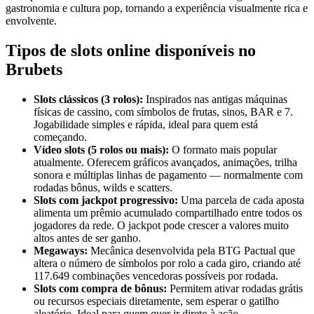
gastronomia e cultura pop, tornando a experiência visualmente rica e
envolvente.
Tipos de slots online disponíveis no
Brubets
Slots clássicos (3 rolos):
Inspirados nas antigas máquinas
físicas de cassino, com símbolos de frutas, sinos, BAR e 7.
Jogabilidade simples e rápida, ideal para quem está
começando.
Vídeo slots (5 rolos ou mais):
O formato mais popular
atualmente. Oferecem gráficos avançados, animações, trilha
sonora e múltiplas linhas de pagamento — normalmente com
rodadas bônus, wilds e scatters.
Slots com jackpot progressivo:
Uma parcela de cada aposta
alimenta um prêmio acumulado compartilhado entre todos os
jogadores da rede. O jackpot pode crescer a valores muito
altos antes de ser ganho.
Megaways:
Mecânica desenvolvida pela BTG Pactual que
altera o número de símbolos por rolo a cada giro, criando até
117.649 combinações vencedoras possíveis por rodada.
Slots com compra de bônus:
Permitem ativar rodadas grátis
ou recursos especiais diretamente, sem esperar o gatilho
aleatório. Ideal para quem quer ir direto à ação.