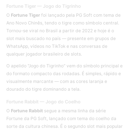
Fortune Tiger — Jogo do Tigrinho
O
Fortune Tiger
foi lançado pela PG Soft com tema de
Ano Novo Chinês, tendo o tigre como símbolo central.
Tornou-se viral no Brasil a partir de 2022 e hoje é o
slot mais buscado no país — presente em grupos de
WhatsApp, vídeos no TikTok e nas conversas de
qualquer jogador brasileiro de slots.
O apelido "Jogo do Tigrinho" vem do símbolo principal e
do formato compacto das rodadas. É simples, rápido e
visualmente marcante — com as cores laranja e
dourado do tigre dominando a tela.
Fortune Rabbit — Jogo do Coelho
O
Fortune Rabbit
segue a mesma linha da série
Fortune da PG Soft, lançado com tema do coelho da
sorte da cultura chinesa. É o segundo slot mais popular