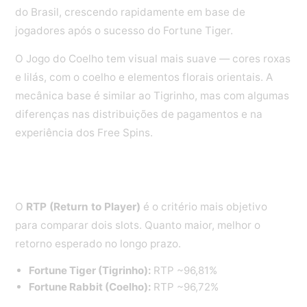
do Brasil, crescendo rapidamente em base de
jogadores após o sucesso do Fortune Tiger.
O Jogo do Coelho tem visual mais suave — cores roxas
e lilás, com o coelho e elementos florais orientais. A
mecânica base é similar ao Tigrinho, mas com algumas
diferenças nas distribuições de pagamentos e na
experiência dos Free Spins.
Comparativo de RTP
O
RTP (Return to Player)
é o critério mais objetivo
para comparar dois slots. Quanto maior, melhor o
retorno esperado no longo prazo.
Fortune Tiger (Tigrinho):
RTP ~96,81%
Fortune Rabbit (Coelho):
RTP ~96,72%