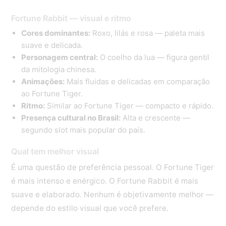
Fortune Rabbit — visual e ritmo
Cores dominantes:
Roxo, lilás e rosa — paleta mais
suave e delicada.
Personagem central:
O coelho da lua — figura gentil
da mitologia chinesa.
Animações:
Mais fluidas e delicadas em comparação
ao Fortune Tiger.
Ritmo:
Similar ao Fortune Tiger — compacto e rápido.
Presença cultural no Brasil:
Alta e crescente —
segundo slot mais popular do país.
Qual tem melhor visual
É uma questão de preferência pessoal. O Fortune Tiger
é mais intenso e enérgico. O Fortune Rabbit é mais
suave e elaborado. Nenhum é objetivamente melhor —
depende do estilo visual que você prefere.