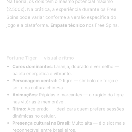
Na teoria, os dois têm o mesmo potencial máximo
(2.500x). Na prática, a experiência durante os Free
Spins pode variar conforme a versão específica do
jogo e a plataforma.
Empate técnico
nos Free Spins.
Experiência de jogo — visual e ritmo
Fortune Tiger — visual e ritmo
Cores dominantes:
Laranja, dourado e vermelho —
paleta energética e vibrante.
Personagem central:
O tigre — símbolo de força e
sorte na cultura chinesa.
Animações:
Rápidas e marcantes — o rugido do tigre
nas vitórias é memorável.
Ritmo:
Acelerado — ideal para quem prefere sessões
dinâmicas no celular.
Presença cultural no Brasil:
Muito alta — é o slot mais
reconhecível entre brasileiros.