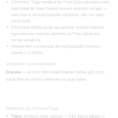
O Fortune Tiger tende a ter Free Spins ativados com
ligeiramente mais frequência em sessões longas —
mas isso é uma percepção subjetiva, não um dado
verificável.
O Fortune Rabbit pode apresentar multiplicadores
ligeiramente maiores durante os Free Spins em
certos cenários.
Ambos têm o potencial de multiplicador máximo
similar (~2.500x).
Veredicto na volatilidade
Empate
— os dois têm volatilidade média-alta com
experiências muito similares no jogo base.
Símbolos e recursos especiais
Símbolos do Fortune Tiger
Tigre:
Símbolo mais valioso — três tigres pagam o