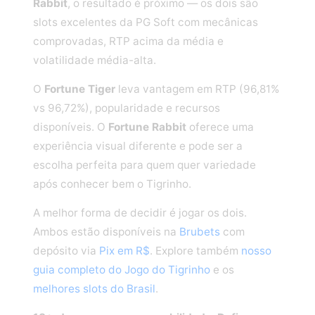
Rabbit
, o resultado é próximo — os dois são
slots excelentes da PG Soft com mecânicas
comprovadas, RTP acima da média e
volatilidade média-alta.
O
Fortune Tiger
leva vantagem em RTP (96,81%
vs 96,72%), popularidade e recursos
disponíveis. O
Fortune Rabbit
oferece uma
experiência visual diferente e pode ser a
escolha perfeita para quem quer variedade
após conhecer bem o Tigrinho.
A melhor forma de decidir é jogar os dois.
Ambos estão disponíveis na
Brubets
com
depósito via
Pix em R$
. Explore também
nosso
guia completo do Jogo do Tigrinho
e os
melhores slots do Brasil
.