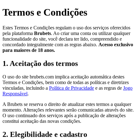
Termos e Condições
Estes Termos e Condições regulam o uso dos serviços oferecidos
pela plataforma
Brubets
. Ao criar uma conta ou utilizar qualquer
funcionalidade do site, você declara ter lido, compreendido e
concordado integralmente com as regras abaixo.
Acesso exclusivo
para maiores de 18 anos.
1. Aceitação dos termos
O uso do site brubets.com implica aceitação automática destes
Termos e Condições, bem como de todas as políticas e diretrizes
vinculadas, incluindo a
Política de Privacidade
e as regras de
Jogo
Responsável
.
A Brubets se reserva o direito de atualizar estes termos a qualquer
momento. Alterações relevantes serão comunicadas através do site.
O uso continuado dos serviços após a publicação de alterações
constitui aceitação das novas condições.
2. Elegibilidade e cadastro