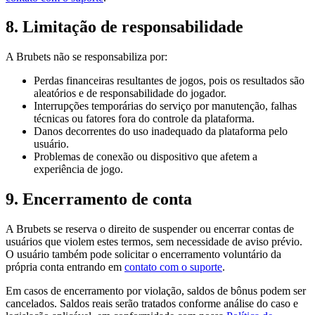
8. Limitação de responsabilidade
A Brubets não se responsabiliza por:
Perdas financeiras resultantes de jogos, pois os resultados são
aleatórios e de responsabilidade do jogador.
Interrupções temporárias do serviço por manutenção, falhas
técnicas ou fatores fora do controle da plataforma.
Danos decorrentes do uso inadequado da plataforma pelo
usuário.
Problemas de conexão ou dispositivo que afetem a
experiência de jogo.
9. Encerramento de conta
A Brubets se reserva o direito de suspender ou encerrar contas de
usuários que violem estes termos, sem necessidade de aviso prévio.
O usuário também pode solicitar o encerramento voluntário da
própria conta entrando em
contato com o suporte
.
Em casos de encerramento por violação, saldos de bônus podem ser
cancelados. Saldos reais serão tratados conforme análise do caso e