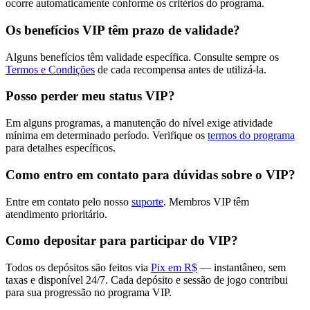
ocorre automaticamente conforme os critérios do programa.
Os benefícios VIP têm prazo de validade?
Alguns benefícios têm validade específica. Consulte sempre os
Termos e Condições
de cada recompensa antes de utilizá-la.
Posso perder meu status VIP?
Em alguns programas, a manutenção do nível exige atividade
mínima em determinado período. Verifique os
termos do programa
para detalhes específicos.
Como entro em contato para dúvidas sobre o VIP?
Entre em contato pelo nosso
suporte
. Membros VIP têm
atendimento prioritário.
Como depositar para participar do VIP?
Todos os depósitos são feitos via
Pix em R$
— instantâneo, sem
taxas e disponível 24/7. Cada depósito e sessão de jogo contribui
para sua progressão no programa VIP.